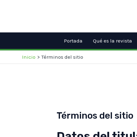
Ir
al
contenido
Portada
Qué es la revista
Inicio
Términos del sitio
Términos del sitio
Datos del titul