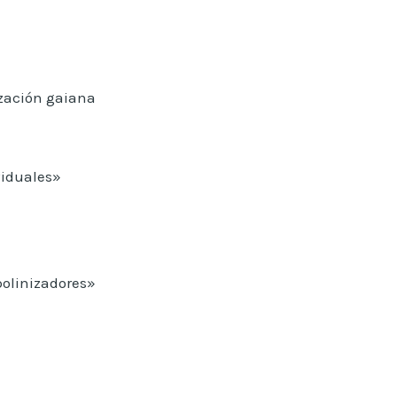
ización gaiana
viduales»
polinizadores»