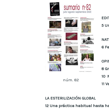
EDI
5
Un
NAT
6
F
OPI
8
G
10
núm. 82
11
V
LA ESTERILIZACIÓN GLOBAL
12
Una práctica habitual hasta h