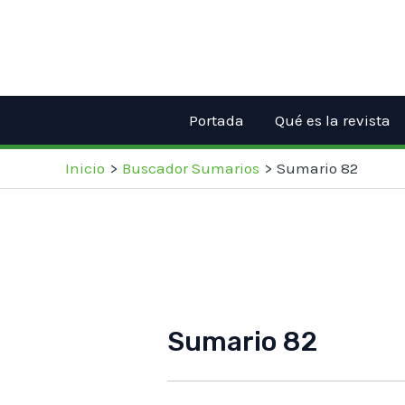
Ir
al
contenido
Portada
Qué es la revista
Inicio
Buscador Sumarios
Sumario 82
Sumario 82