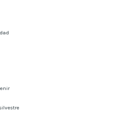
idad
venir
silvestre