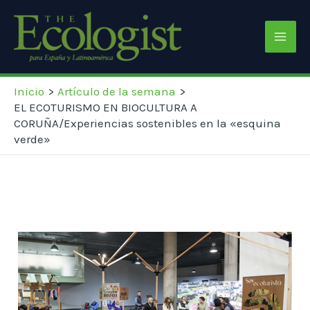
Ir
Navegación
Mai
al
de
Men
contenido
entradas
Inicio
Artículo de la semana
EL ECOTURISMO EN BIOCULTURA A
CORUÑA/Experiencias sostenibles en la «esquina
verde»