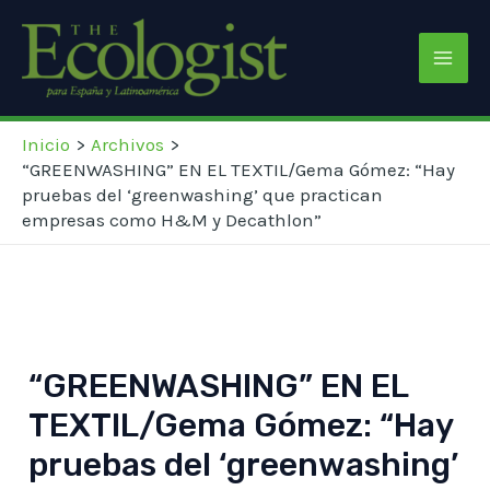
Ir
Navegación
Mai
al
de
Men
contenido
entradas
Inicio
Archivos
“GREENWASHING” EN EL TEXTIL/Gema Gómez: “Hay
pruebas del ‘greenwashing’ que practican
empresas como H&M y Decathlon”
“GREENWASHING” EN EL
TEXTIL/Gema Gómez: “Hay
pruebas del ‘greenwashing’