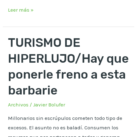
Leer más »
TURISMO DE
TURISMO
DE
HIPERLUJO/Hay que
HIPERLUJO/Hay
que
ponerle freno a esta
ponerle
barbarie
freno
a
Archivos
/
Javier Bolufer
esta
barbarie
Millonarios sin escrúpulos cometen todo tipo de
excesos. El asunto no es baladí. Consumen los
recursos que nos pertenecen a todos y generan