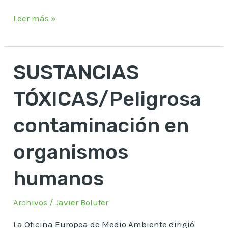
Leer más »
SUSTANCIAS
SUSTANCIAS
TÓXICAS/Peligrosa
TÓXICAS/Peligrosa
contaminación
en
contaminación en
organismos
organismos
humanos
humanos
Archivos
/
Javier Bolufer
La Oficina Europea de Medio Ambiente dirigió