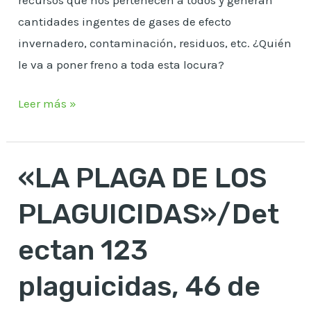
cantidades ingentes de gases de efecto
invernadero, contaminación, residuos, etc. ¿Quién
le va a poner freno a toda esta locura?
Leer más »
«LA PLAGA DE LOS
«LA
PLAGA
PLAGUICIDAS»/Det
DE
LOS
ectan 123
PLAGUICIDAS»/Detectan
plaguicidas, 46 de
123
plaguicidas,