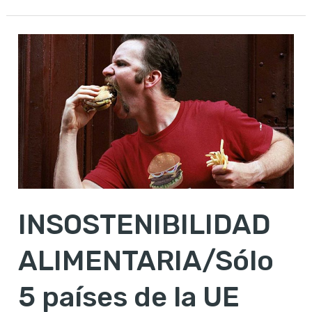
INSOSTENIBILIDAD
ALIMENTARIA/Sólo
5
países
de
la
UE
representan
INSOSTENIBILIDAD
el
70%
ALIMENTARIA/Sólo
de
la
5 países de la UE
huella