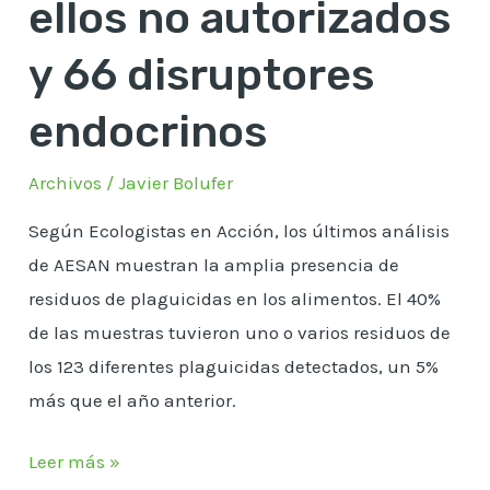
ellos no autorizados
46
de
y 66 disruptores
ellos
no
endocrinos
autorizados
Archivos
/
Javier Bolufer
y
66
Según Ecologistas en Acción, los últimos análisis
disruptores
de AESAN muestran la amplia presencia de
endocrinos
residuos de plaguicidas en los alimentos. El 40%
de las muestras tuvieron uno o varios residuos de
los 123 diferentes plaguicidas detectados, un 5%
más que el año anterior.
Leer más »