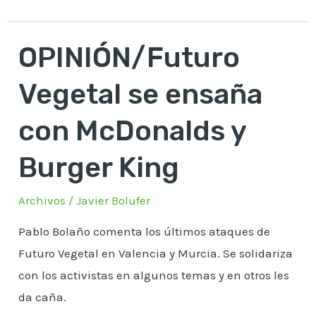
OPINIÓN/Futuro
OPINIÓN/Futuro
Vegetal
Vegetal se ensaña
se
ensaña
con McDonalds y
con
Burger King
McDonalds
y
Archivos
/
Javier Bolufer
Burger
King
Pablo Bolaño comenta los últimos ataques de
Futuro Vegetal en Valencia y Murcia. Se solidariza
con los activistas en algunos temas y en otros les
da caña.