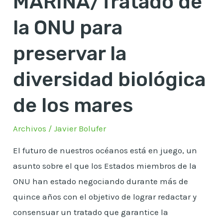
MARINA/Tratado de
ONU
para
la ONU para
preservar
preservar la
la
diversidad
diversidad biológica
biológica
de
de los mares
los
mares
Archivos
/
Javier Bolufer
El futuro de nuestros océanos está en juego, un
asunto sobre el que los Estados miembros de la
ONU han estado negociando durante más de
quince años con el objetivo de lograr redactar y
consensuar un tratado que garantice la