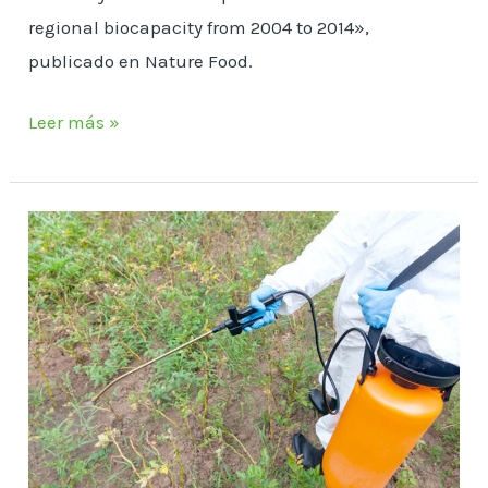
regional biocapacity from 2004 to 2014»,
publicado en Nature Food.
Leer más »
GLIFOSATO/ROUNDUP/La
enorme
presión
del
lobby
Monsanto