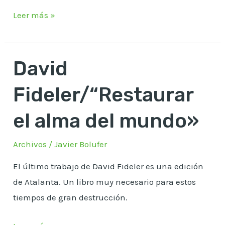
Leer más »
David
David
Fideler/“Restaurar
Fideler/“Restaurar
el
alma
el alma del mundo»
del
mundo»
Archivos
/
Javier Bolufer
El último trabajo de David Fideler es una edición
de Atalanta. Un libro muy necesario para estos
tiempos de gran destrucción.