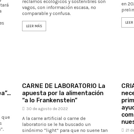
reclamos ecológicos y sostenibles son
en 20
tará
vagos, con información escasa, no
preli
a
comparable y confusa.
es
LEER
LEER MÁS
CARNE DE LABORATORIO La
CRI
ea”…
apuesta por la alimentación
nece
“a lo Frankenstein”
prim
ayud
30 de agosto de 2022
l
com
o que
A la carne artificial o carne de
nues
s
laboratorio se le ha buscado un
”.
sinónimo “light” para que no suene tan
21 d