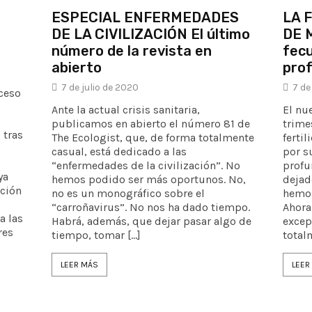
ESPECIAL ENFERMEDADES
LA 
DE LA CIVILIZACIÓN El último
DE M
número de la revista en
fecu
abierto
pro
7 de julio de 2020
7 de
ceso
Ante la actual crisis sanitaria,
El nu
publicamos en abierto el número 81 de
trimes
 tras
The Ecologist, que, de forma totalmente
fertil
casual, está dedicado a las
por s
“enfermedades de la civilización”. No
profu
ya
hemos podido ser más oportunos. No,
dejad
ación
no es un monográfico sobre el
hemos
“carroñavirus”. No nos ha dado tiempo.
Ahora
a las
Habrá, además, que dejar pasar algo de
excep
res
tiempo, tomar […]
total
LEER MÁS
LEER