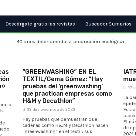
Descárgate gratis las revistas
Buscador Sumarios
eas
“GREENWASHING” EN EL
IATR
ión
TEXTIL/Gema Gómez: “Hay
mue
e»
pruebas del ‘greenwashing’
27 d
que practican empresas como
La pa
H&M y Decathlon”
epide
ara la
Estad
29 de noviembre de 2022
th
padec
Hay pruebas que demuestran que
El nú
sde
cadenas como H&M y Decathlon hacen
de op
duado
“greenwashing” en el textil: sus
2021 
y