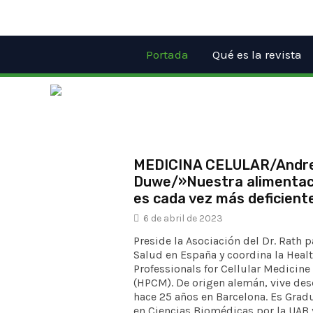
Ir
al
contenido
Portada
Qué es la revista
MEDICINA CELULAR/Andr
Duwe/»Nuestra alimentac
es cada vez más deficient
6 de abril de 2023
Preside la Asociación del Dr. Rath p
Salud en España y coordina la Heal
Professionals for Cellular Medicine
(HPCM). De origen alemán, vive de
hace 25 años en Barcelona. Es Gra
en Ciencias Biomédicas por la UAB 