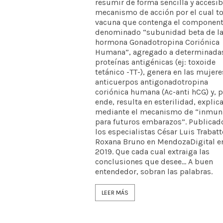
resumir de forma sencilla y accesib
mecanismo de acción por el cual t
vacuna que contenga el componen
denominado “subunidad beta de l
hormona Gonadotropina Coriónica
Humana”, agregado a determinada
proteínas antigénicas (ej: toxoide
tetánico -TT-), genera en las mujere
anticuerpos antigonadotropina
coriónica humana (Ac-anti hCG) y, p
ende, resulta en esterilidad, explic
mediante el mecanismo de “inmun
para futuros embarazos”. Publicad
los especialistas César Luis Trabatt
Roxana Bruno en MendozaDigital e
2019. Que cada cual extraiga las
conclusiones que desee... A buen
entendedor, sobran las palabras.
LEER MÁS