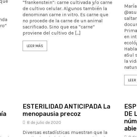
 que
“frankenstein”: carne cultivada y/o carne
María
de cultivo celular. Algunos también la
@asul
denominan carne in vitro. Es carne que
salta
unda
no procede de la carne de un animal
docum
ro”
sacrificado. Sino que esa “carne”
Prima
proviene del cultivo de […]
en in
ecoló
LEER MÁS
Habla
aSul 
la vi
natur
LEER
ESTERILIDAD ANTICIPADA La
ESP
nía
menopausia precoz
DE L
núme
8 de julio de 2020
abie
Diversas estadísticas muestran que la