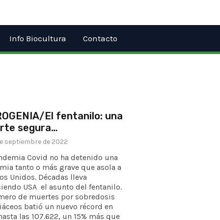
Info Biocultura
Contacto
OGENIA/El fentanilo: una
rte segura…
e septiembre de 2022
ndemia Covid no ha detenido una
mia tanto o más grave que asola a
os Unidos. Décadas lleva
iendo USA el asunto del fentanilo.
mero de muertes por sobredosis
iáceos batió un nuevo récord en
hasta las 107.622, un 15% más que