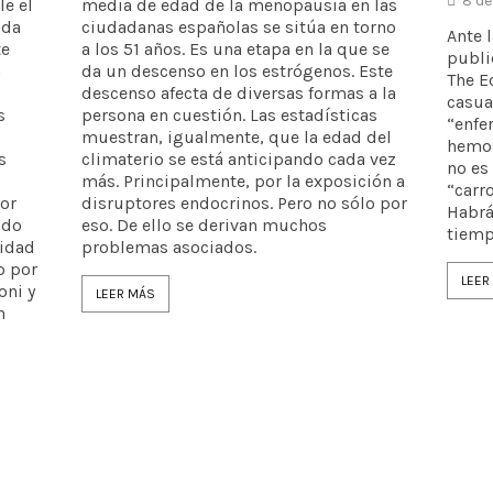
8 de
le el
media de edad de la menopausia en las
oda
ciudadanas españolas se sitúa en torno
Ante l
te
a los 51 años. Es una etapa en la que se
publi
a
da un descenso en los estrógenos. Este
The E
descenso afecta de diversas formas a la
casua
s
persona en cuestión. Las estadísticas
“enfe
muestran, igualmente, que la edad del
hemos
s
climaterio se está anticipando cada vez
no es
más. Principalmente, por la exposición a
“carr
or
disruptores endocrinos. Pero no sólo por
Habrá
ado
eso. De ello se derivan muchos
tiemp
idad
problemas asociados.
o por
LEER
oni y
LEER MÁS
n